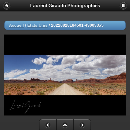
Laurent Giraudo Photographies
Accueil
/
Etats Unis
/
20220828184501-490033a5